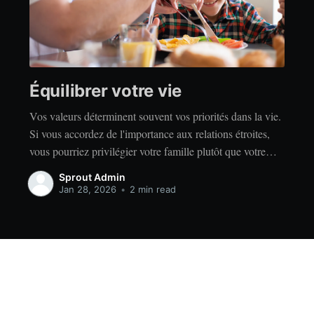
Équilibrer votre vie
Vos valeurs déterminent souvent vos priorités dans la vie.
Si vous accordez de l'importance aux relations étroites,
vous pourriez privilégier votre famille plutôt que votre
indépendance. Si vous accordez de l'importance à la
Sprout Admin
réussite, vous privilégierez peut-être le travail acharné
Jan 28, 2026
•
2 min read
plutôt que la détente. Quelles que soient vos valeurs, il
Data & privacy
Contact
Contribute →