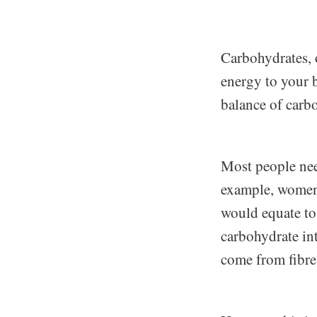
Carbohydrates, o
energy to your 
balance of carbo
Most people need
example, women 
would equate to
carbohydrate in
come from fibre