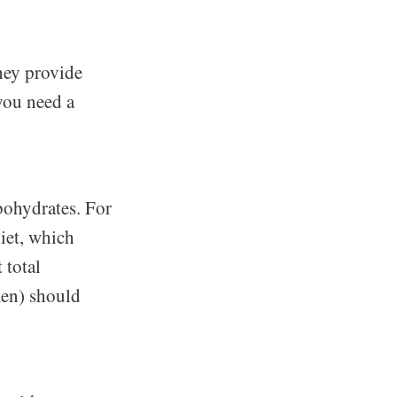
They provide
you need a
bohydrates. For
iet, which
 total
men) should