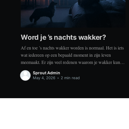
Word je ’s nachts wakker?
Af en toe ’s nachts wakker worden is normaal. Het is iets
wat iedereen op een bepaald moment in zijn leven
meemaakt. Er zijn veel redenen waarom je wakker kunt
worden, zoals stress, naar het toilet moeten, je omgeving
Sprout Admin
of medische aandoeningen die je slaap beïnvloeden. Dit
May 4, 2026
•
2 min read
is geen probleem
Sprout
© 2026