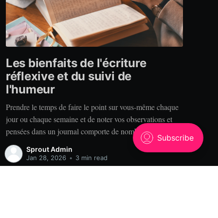
Les bienfaits de l'écriture
réflexive et du suivi de
l'humeur
Prendre le temps de faire le point sur vous-même chaque
jour ou chaque semaine et de noter vos observations et
pensées dans un journal comporte de nombreux
bénéfices. Alors, pourquoi tenir un journal? Clarté. Vous
Sprout Admin
est-il déjà arrivé de raconter votre expérience à quelqu’un
Jan 28, 2026
•
3 min read
qui se rappelle des choses
Powered by Ghost