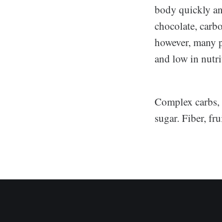
body quickly and
chocolate, carb
however, many p
and low in nutri
Complex carbs, 
sugar. Fiber, fr