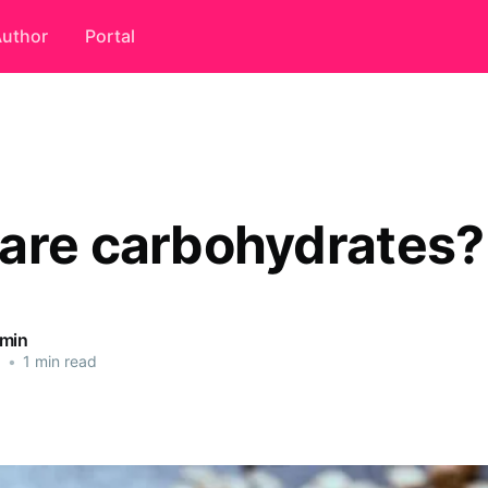
uthor
Portal
are carbohydrates?
dmin
5
•
1 min read