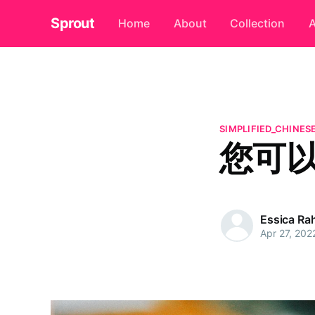
Sprout
Home
About
Collection
A
SIMPLIFIED_CHINES
您可
Essica R
Apr 27, 202