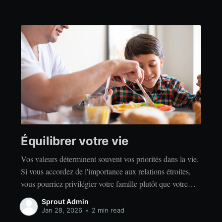
Équilibrer votre vie
Vos valeurs déterminent souvent vos priorités dans la vie.
Si vous accordez de l'importance aux relations étroites,
vous pourriez privilégier votre famille plutôt que votre
indépendance. Si vous accordez de l'importance à la
Sprout Admin
réussite, vous privilégierez peut-être le travail acharné
Jan 28, 2026
•
2 min read
plutôt que la détente. Quelles que soient vos valeurs, il