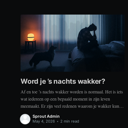
Word je ’s nachts wakker?
Af en toe ’s nachts wakker worden is normaal. Het is iets
wat iedereen op een bepaald moment in zijn leven
meemaakt. Er zijn veel redenen waarom je wakker kunt
worden, zoals stress, naar het toilet moeten, je omgeving
Sprout Admin
of medische aandoeningen die je slaap beïnvloeden. Dit
May 4, 2026
•
2 min read
is geen probleem