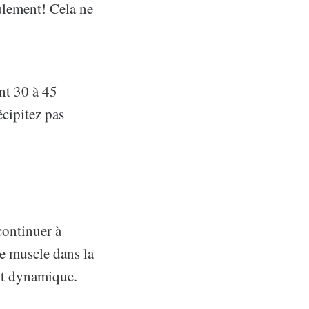
ulement! Cela ne
nt 30 à 45
cipitez pas
continuer à
le muscle dans la
nt dynamique.