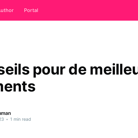
uthor
Portal
seils pour de meille
ments
ahman
23
•
1 min read