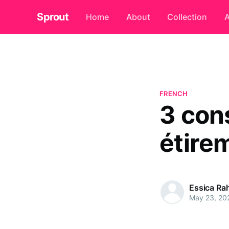
Sprout
Home
About
Collection
A
FRENCH
3 con
étire
Essica R
May 23, 20