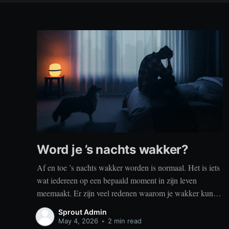
Word je ’s nachts wakker?
Af en toe ’s nachts wakker worden is normaal. Het is iets
wat iedereen op een bepaald moment in zijn leven
meemaakt. Er zijn veel redenen waarom je wakker kunt
worden, zoals stress, naar het toilet moeten, je omgeving
Sprout Admin
of medische aandoeningen die je slaap beïnvloeden. Dit
May 4, 2026
•
2 min read