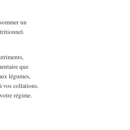
onsommer un
ritionnel.
utriments,
mentaire que
 aux légumes,
à vos collations.
votre régime.