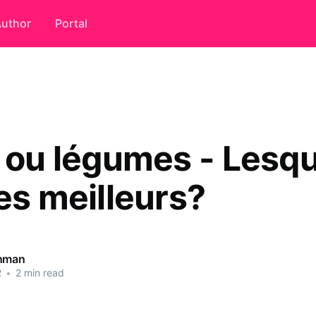
uthor
Portal
s ou légumes - Lesq
es meilleurs?
ahman
2
•
2 min read