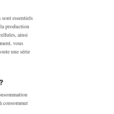
 sont essentiels
 la production
ellules, ainsi
iment, vous
toute une série
?
 consommation
r à consommer