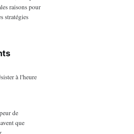
les raisons pour
s stratégies
nts
sister à l'heure
 peur de
savent que
r.