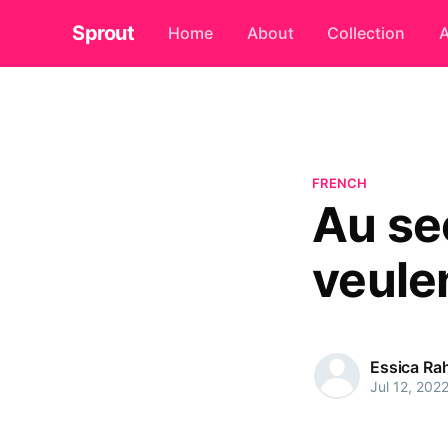
Sprout
Home
About
Collection
A
FRENCH
Au se
veulen
Essica R
Jul 12, 202