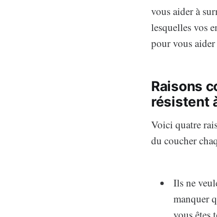
vous aider à su
lesquelles vos e
pour vous aider
Raisons c
résistent 
Voici quatre rai
du coucher chaq
Ils ne veu
manquer qu
vous êtes 