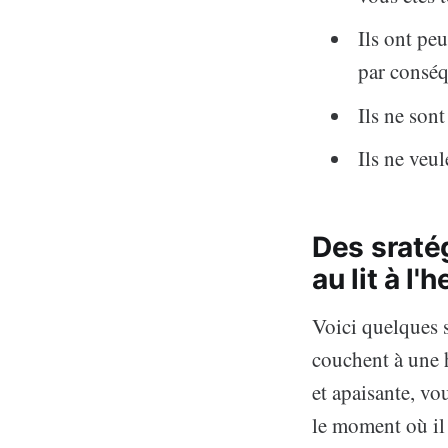
Ils ont peu
par conséq
Ils ne sont
Ils ne veul
Des sraté
au lit à l'
Voici quelques s
couchent à une h
et apaisante, vou
le moment où il 