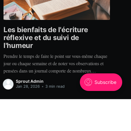
Les bienfaits de l'écriture
réflexive et du suivi de
l'humeur
Prendre le temps de faire le point sur vous-même chaque
jour ou chaque semaine et de noter vos observations et
pensées dans un journal comporte de nombreux
bénéfices. Alors, pourquoi tenir un journal? Clarté. Vous
Sprout Admin
est-il déjà arrivé de raconter votre expérience à quelqu’un
Jan 28, 2026
•
3 min read
qui se rappelle des choses
Powered by Ghost