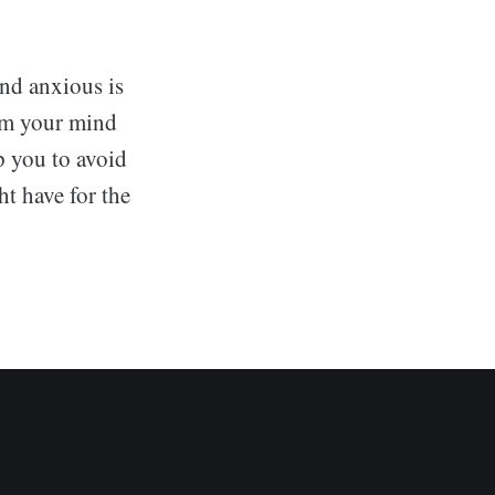
and anxious is
alm your mind
p you to avoid
ht have for the