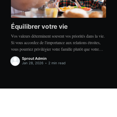
Équilibrer votre vie
Vos valeurs déterminent souvent vos priorités dans la vie.
Si vous accordez de l'importance aux relations étroites,
vous pourriez privilégier votre famille plutôt que votre
indépendance. Si vous accordez de l'importance à la
Sprout Admin
réussite, vous privilégierez peut-être le travail acharné
Jan 28, 2026
•
2 min read
plutôt que la détente. Quelles que soient vos valeurs, il
Data & privacy
Contact
Contribute →