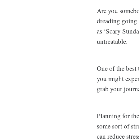
Are you somebod
dreading going 
as ‘Scary Sunday
untreatable.
One of the best 
you might exper
grab your journ
Planning for th
some sort of st
can reduce stres