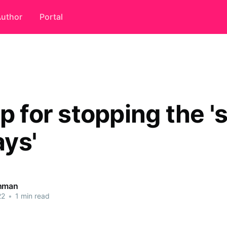
uthor
Portal
p for stopping the '
ys'
ahman
22
•
1 min read