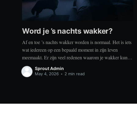
Word je ’s nachts wakker?
Af en toe ’s nachts wakker worden is normaal. Het is iets
wat iedereen op een bepaald moment in zijn leven
meemaakt. Er zijn veel redenen waarom je wakker kunt
worden, zoals stress, naar het toilet moeten, je omgeving
Sprout Admin
of medische aandoeningen die je slaap beïnvloeden. Dit
May 4, 2026
•
2 min read
is geen probleem
Sprout
© 2026