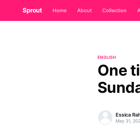
Sprout
Home
About
Collection
A
ENGLISH
One ti
Sunda
Essica R
May 31, 20