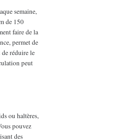
haque semaine,
um de 150
ent faire de la
ance, permet de
 de réduire le
culation peut
ids ou haltères,
 Vous pouvez
isant des