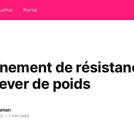
uthor
Portal
înement de résistan
lever de poids
ahman
22
•
1 min read