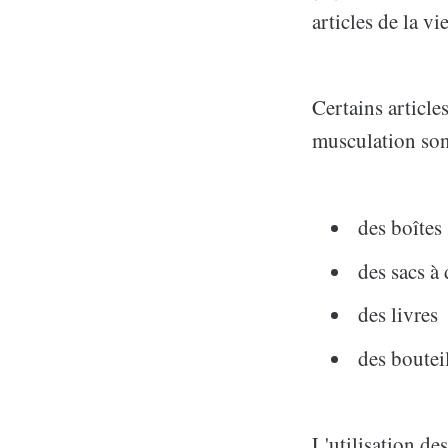
articles de la v
Certains article
musculation son
des boîtes
des sacs à
des livres
des boutei
L'utilisation de