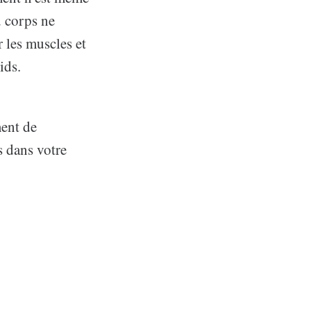
u corps ne
r les muscles et
ids.
ment de
s dans votre