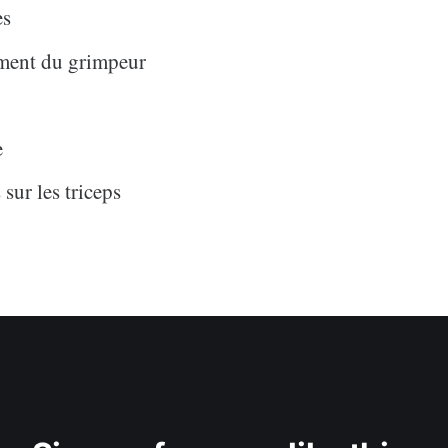
es
ent du grimpeur
e
sur les triceps