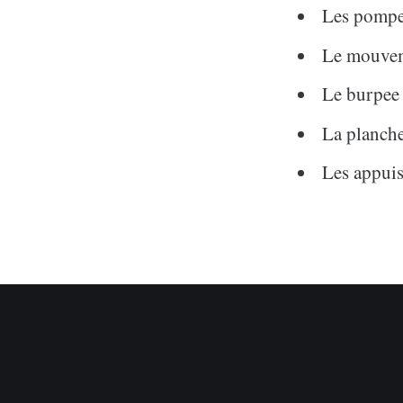
Les pomp
Le mouvem
Le burpee
La planch
Les appuis 