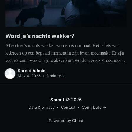
Word je ’s nachts wakker?
Af en toe ’s nachts wakker worden is normaal. Het is iets wat
iedereen op een bepaald moment in zijn leven meemaakt. Er zijn
veel redenen waarom je wakker kunt worden, zoals stress, naar
het toilet moeten, je omgeving of medische aandoeningen die je
Sprout Admin
slaap beïnvloeden. Dit is geen probleem
May 4, 2026
•
2 min read
Sprout
© 2026
Data & privacy
Contact
Contribute →
Powered by Ghost