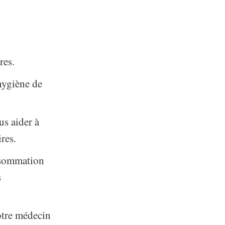
res.
hygiène de
us aider à
res.
onsommation
s
otre médecin