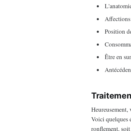
L'anatomie
Affections
Position 
Consommat
Être en su
Antécédent
Traitemen
Heureusement, v
Voici quelques é
ronflement, soit