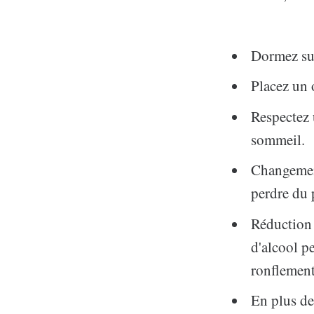
Dormez sur
Placez un o
Respectez 
sommeil.
Changement
perdre du p
Réduction 
d'alcool p
ronflement
En plus de