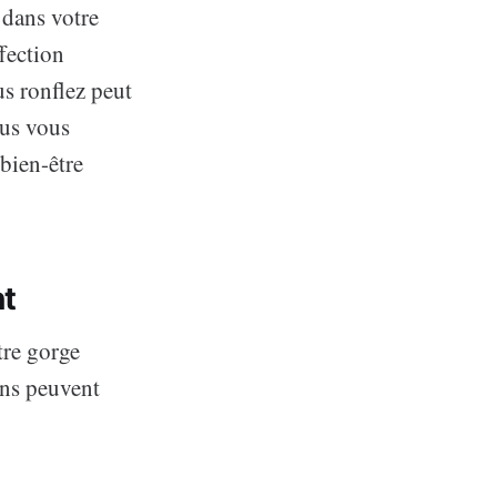
 dans votre
fection
us ronflez peut
ous vous
bien-être
nt
tre gorge
ons peuvent