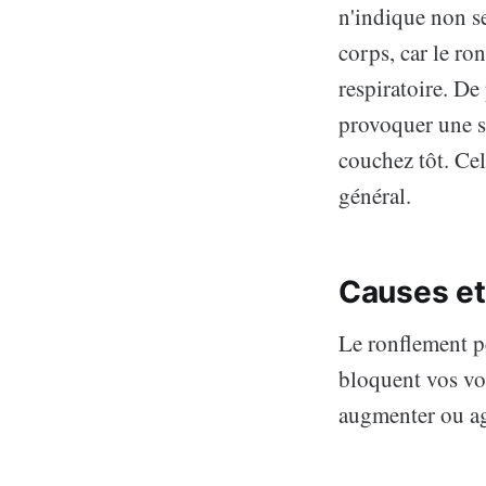
n'indique non s
corps, car le ro
respiratoire. De
provoquer une s
couchez tôt. Cel
général.
Causes et
Le ronflement pe
bloquent vos voi
augmenter ou agg