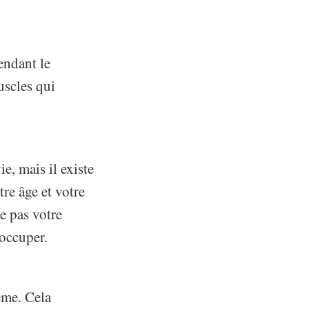
endant le
uscles qui
e, mais il existe
re âge et votre
e pas votre
éoccuper.
ème. Cela