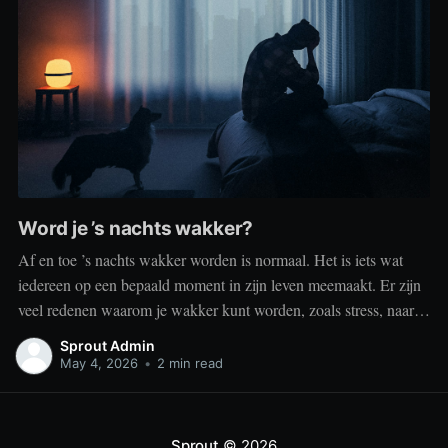
Word je ’s nachts wakker?
Af en toe ’s nachts wakker worden is normaal. Het is iets wat
iedereen op een bepaald moment in zijn leven meemaakt. Er zijn
veel redenen waarom je wakker kunt worden, zoals stress, naar
het toilet moeten, je omgeving of medische aandoeningen die je
Sprout Admin
slaap beïnvloeden. Dit is geen probleem
May 4, 2026
•
2 min read
Sprout
© 2026