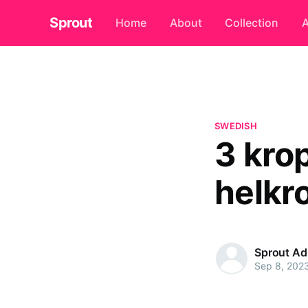
Sprout
Home
About
Collection
A
SWEDISH
3 kro
helkr
Sprout A
Sep 8, 202