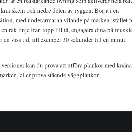
kan är en bålstärkande övning som aktiverar hela båle
kmuskeln och nedre delen av ryggen. Börja i en
tion, med underarmarna vilande på marken istället f
 en rak linje från topp till tå, engagera dina bålmuskl
 en viss tid, till exempel 30 sekunder till en minut.
 versioner kan du prova att utföra plankor med knän
arken, eller prova stående väggplankor.