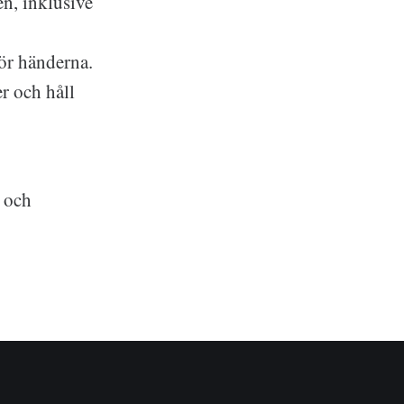
n, inklusive
ör händerna.
er och håll
a och