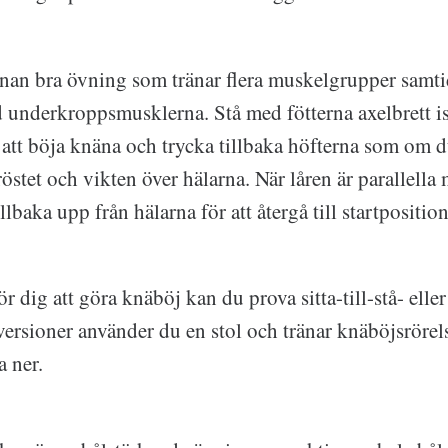
nan bra övning som tränar flera muskelgrupper samti
 underkroppsmusklerna. Stå med fötterna axelbrett i
tt böja knäna och trycka tillbaka höfterna som om du
röstet och vikten över hälarna. När låren är parallell
llbaka upp från hälarna för att återgå till startpositio
r dig att göra knäböj kan du prova sitta-till-stå- eller s
versioner använder du en stol och tränar knäböjsröre
a ner.