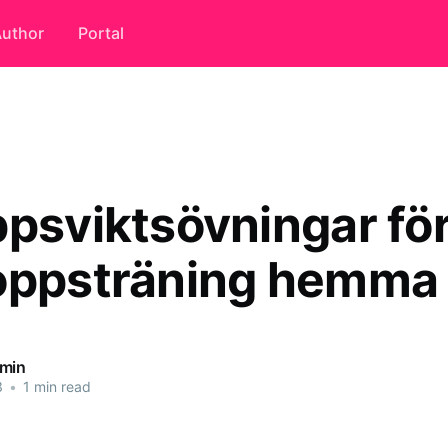
uthor
Portal
ppsviktsövningar fö
oppsträning hemma
dmin
3
•
1 min read