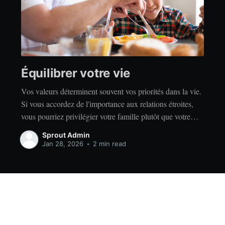
Équilibrer votre vie
Vos valeurs déterminent souvent vos priorités dans la vie.
Si vous accordez de l'importance aux relations étroites,
vous pourriez privilégier votre famille plutôt que votre
indépendance. Si vous accordez de l'importance à la
Sprout Admin
réussite, vous privilégierez peut-être le travail acharné
Jan 28, 2026
•
2 min read
plutôt que la détente. Quelles que soient vos valeurs, il