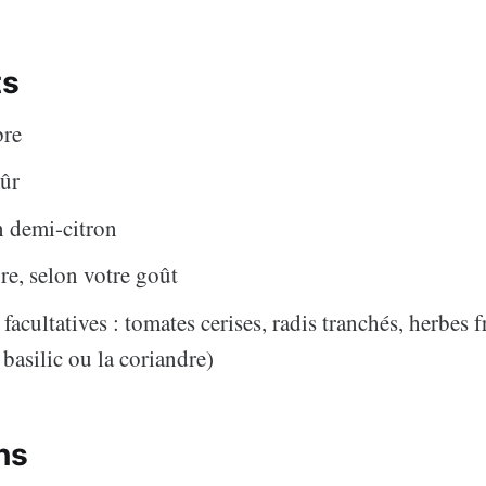
ts
bre
mûr
n demi-citron
vre, selon votre goût
facultatives : tomates cerises, radis tranchés, herbes f
basilic ou la coriandre)
ns