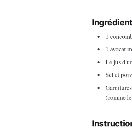
Ingrédien
1 concom
1 avocat 
Le jus d'u
Sel et poi
Garnitures 
(comme le 
Instructio