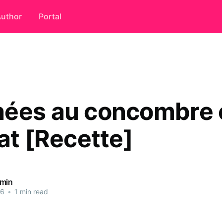
uthor
Portal
ées au concombre 
at [Recette]
dmin
26
•
1 min read