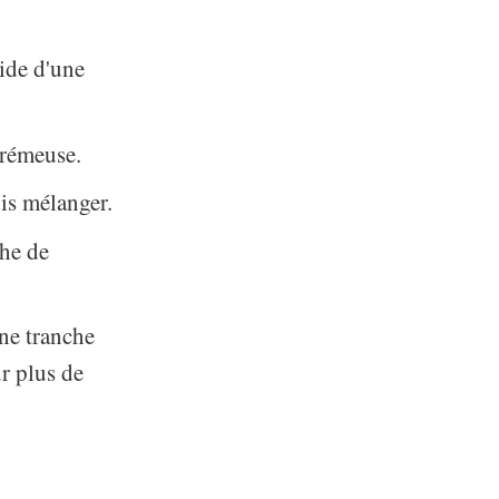
aide d'une
crémeuse.
uis mélanger.
che de
ne tranche
ur plus de