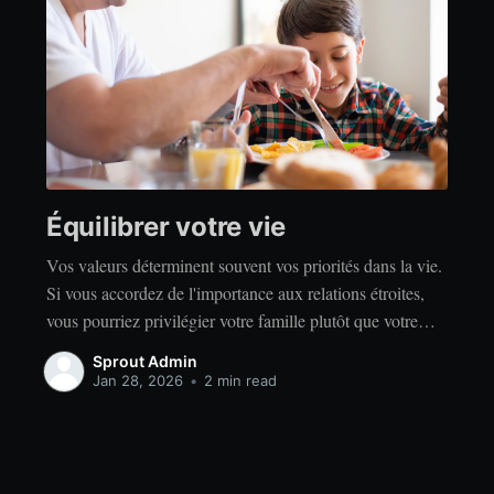
Équilibrer votre vie
Vos valeurs déterminent souvent vos priorités dans la vie.
Si vous accordez de l'importance aux relations étroites,
vous pourriez privilégier votre famille plutôt que votre
indépendance. Si vous accordez de l'importance à la
Sprout Admin
réussite, vous privilégierez peut-être le travail acharné
Jan 28, 2026
•
2 min read
plutôt que la détente. Quelles que soient vos valeurs, il