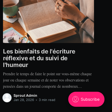
Les bienfaits de l'écriture
réflexive et du suivi de
l'humeur
Prendre le temps de faire le point sur vous-même chaque
jour ou chaque semaine et de noter vos observations et
pensées dans un journal comporte de nombreux
bénéfices. Alors, pourquoi tenir un journal? Clarté. Vous
Sprout Admin
est-il déjà arrivé de raconter votre expérience à quelqu’un
Jan 28, 2026
•
3 min read
qui se rappelle des choses