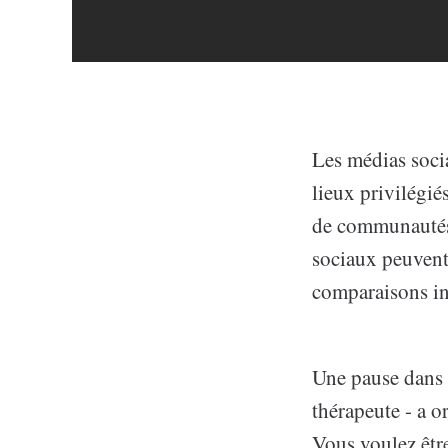
Les médias soci
lieux privilégié
de communautés 
sociaux peuvent 
comparaisons inju
Une pause dans l
thérapeute - a o
Vous voulez être