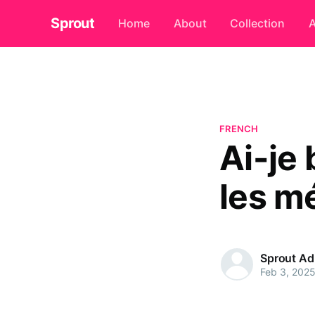
Sprout
Home
About
Collection
A
FRENCH
Ai-je
les m
Sprout A
Feb 3, 202