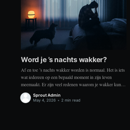
Word je ’s nachts wakker?
Af en toe ’s nachts wakker worden is normaal. Het is iets
wat iedereen op een bepaald moment in zijn leven
meemaakt. Er zijn veel redenen waarom je wakker kunt
worden, zoals stress, naar het toilet moeten, je omgeving
Sprout Admin
of medische aandoeningen die je slaap beïnvloeden. Dit
May 4, 2026
•
2 min read
is geen probleem