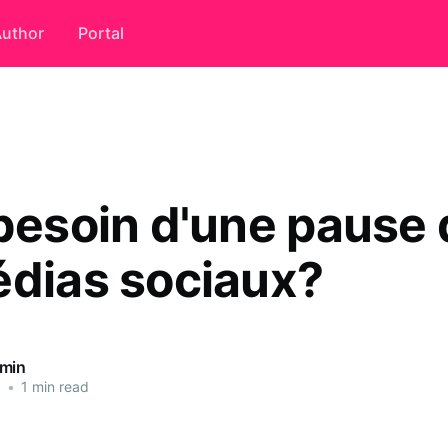
uthor
Portal
 besoin d'une pause
édias sociaux?
dmin
5
•
1 min read