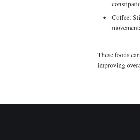
constipati
Coffee: St
movement
These foods can
improving overal