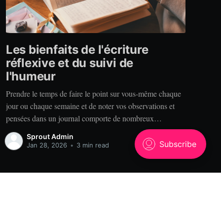
Les bienfaits de l'écriture
réflexive et du suivi de
l'humeur
Prendre le temps de faire le point sur vous-même chaque
jour ou chaque semaine et de noter vos observations et
pensées dans un journal comporte de nombreux
bénéfices. Alors, pourquoi tenir un journal? Clarté. Vous
Sprout Admin
est-il déjà arrivé de raconter votre expérience à quelqu’un
Jan 28, 2026
•
3 min read
qui se rappelle des choses
Powered by Ghost