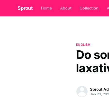
Sprout
Home
About
Collection
A
ENGLISH
Do so
laxati
Sprout A
Jan 20, 20