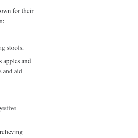
nown for their
n:
ng stools.
as apples and
s and aid
gestive
relieving