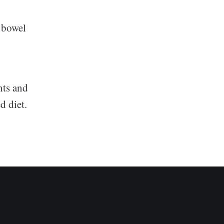
g bowel
nts and
d diet.