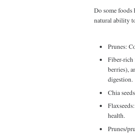
Do some foods ha
natural ability
Prunes: Co
Fiber-rich
berries), 
digestion.
Chia seeds
Flaxseeds:
health.
Prunes/pru