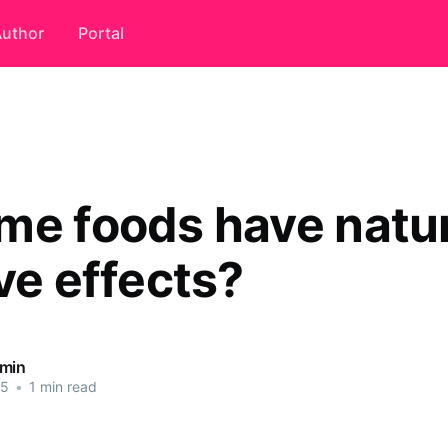
uthor
Portal
me foods have natur
ve effects?
dmin
25
•
1 min read