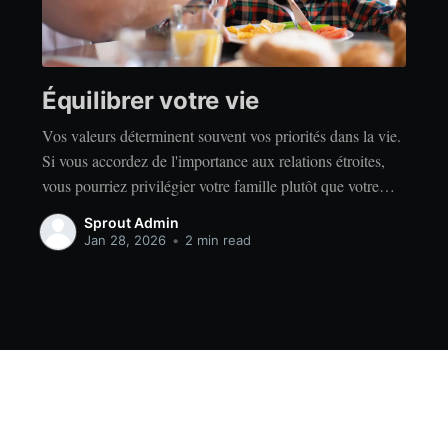
Équilibrer votre vie
Vos valeurs déterminent souvent vos priorités dans la vie.
Si vous accordez de l'importance aux relations étroites,
vous pourriez privilégier votre famille plutôt que votre
indépendance. Si vous accordez de l'importance à la
Sprout Admin
réussite, vous privilégierez peut-être le travail acharné
Jan 28, 2026
•
2 min read
plutôt que la détente. Quelles que soient vos valeurs, il
Data & privacy
Contact
Contribute →