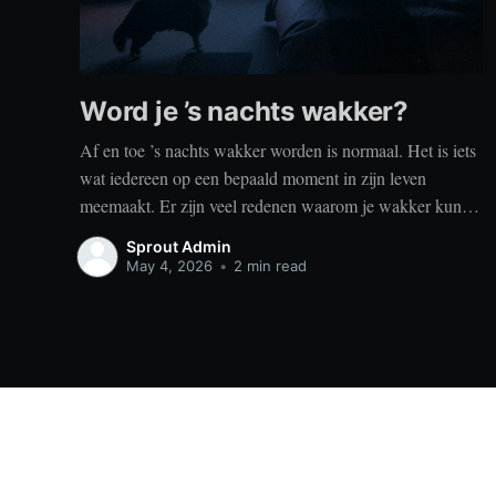
Word je ’s nachts wakker?
Af en toe ’s nachts wakker worden is normaal. Het is iets
wat iedereen op een bepaald moment in zijn leven
meemaakt. Er zijn veel redenen waarom je wakker kunt
worden, zoals stress, naar het toilet moeten, je omgeving
Sprout Admin
of medische aandoeningen die je slaap beïnvloeden. Dit
May 4, 2026
•
2 min read
is geen probleem
Sprout
© 2026