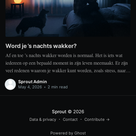
Word je ’s nachts wakker?
Af en toe ’s nachts wakker worden is normaal. Het is iets wat
iedereen op een bepaald moment in zijn leven meemaakt. Er zijn
veel redenen waarom je wakker kunt worden, zoals stress, naar
het toilet moeten, je omgeving of medische aandoeningen die je
Sprout Admin
slaap beïnvloeden. Dit is geen probleem
May 4, 2026
•
2 min read
Sprout
© 2026
Data & privacy
Contact
Contribute →
Powered by Ghost