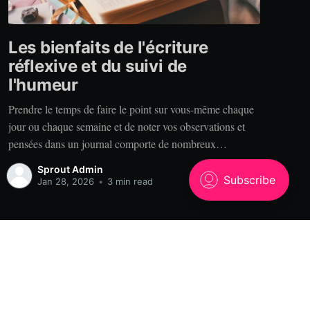
Les bienfaits de l'écriture
réflexive et du suivi de
l'humeur
Prendre le temps de faire le point sur vous-même chaque
jour ou chaque semaine et de noter vos observations et
pensées dans un journal comporte de nombreux
bénéfices. Alors, pourquoi tenir un journal? Clarté. Vous
Sprout Admin
est-il déjà arrivé de raconter votre expérience à quelqu’un
Jan 28, 2026
•
3 min read
qui se rappelle des choses
Powered by Ghost