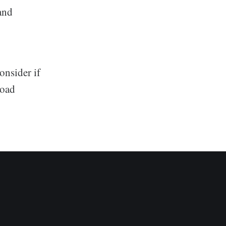
and
onsider if
load