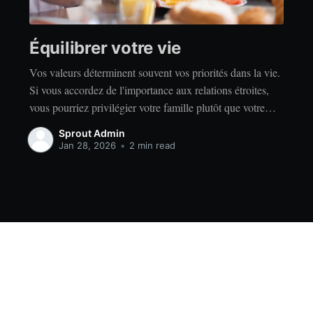
Équilibrer votre vie
Vos valeurs déterminent souvent vos priorités dans la vie.
Si vous accordez de l'importance aux relations étroites,
vous pourriez privilégier votre famille plutôt que votre
indépendance. Si vous accordez de l'importance à la
Sprout Admin
réussite, vous privilégierez peut-être le travail acharné
Jan 28, 2026
•
2 min read
plutôt que la détente. Quelles que soient vos valeurs, il
Data & privacy
Contact
Contribute →