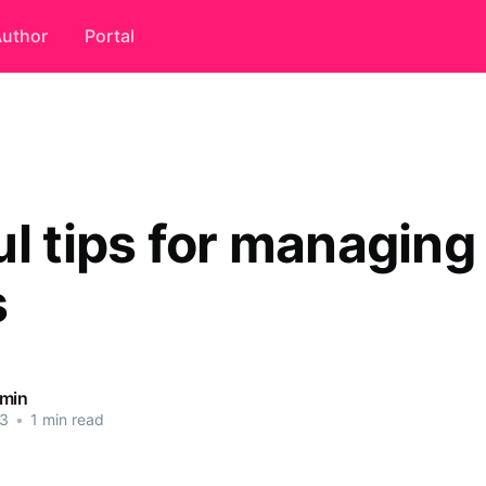
uthor
Portal
ul tips for managing
s
dmin
23
•
1 min read