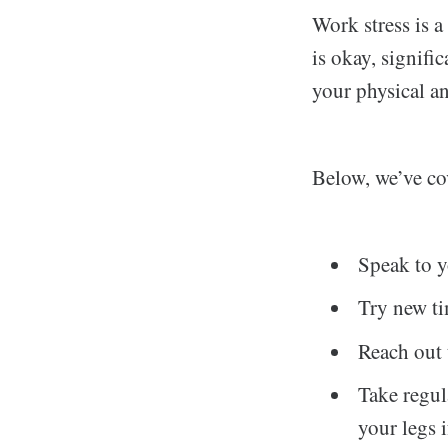
Work stress is 
is okay, signifi
your physical an
Below, we’ve co
Speak to y
Try new t
Reach out 
Take regul
your legs 