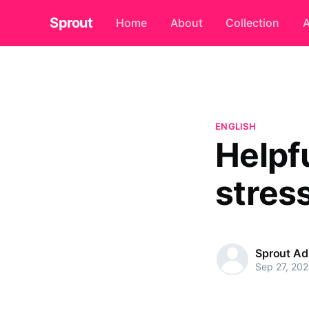
Sprout
Home
About
Collection
A
ENGLISH
Helpf
stres
Sprout A
Sep 27, 20