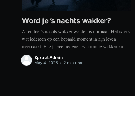
Word je ’s nachts wakker?
Af en toe ’s nachts wakker worden is normaal. Het is iets
wat iedereen op een bepaald moment in zijn leven
meemaakt. Er zijn veel redenen waarom je wakker kunt
worden, zoals stress, naar het toilet moeten, je omgeving
Sprout Admin
of medische aandoeningen die je slaap beïnvloeden. Dit
May 4, 2026
•
2 min read
is geen probleem
Sprout
© 2026