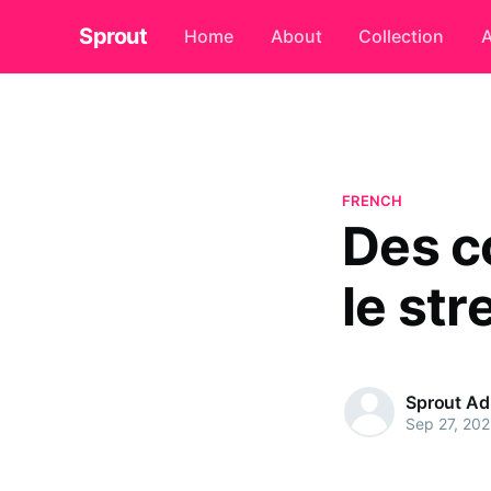
Sprout
Home
About
Collection
A
FRENCH
Des co
le str
Sprout A
Sep 27, 20