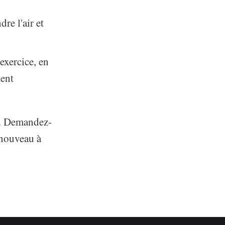
re l'air et
exercice, en
ment
s. Demandez-
 nouveau à