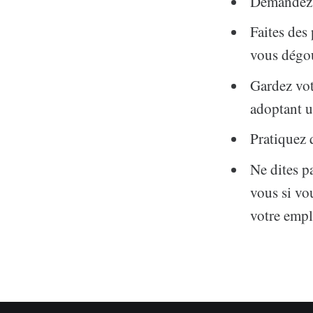
Demandez 
Faites des 
vous dégour
Gardez vot
adoptant u
Pratiquez 
Ne dites p
vous si vo
votre empl