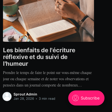
Les bienfaits de l'écriture
réflexive et du suivi de
l'humeur
Prendre le temps de faire le point sur vous-même chaque
jour ou chaque semaine et de noter vos observations et
pensées dans un journal comporte de nombreux
bénéfices. Alors, pourquoi tenir un journal? Clarté. Vous
Sprout Admin
est-il déjà arrivé de raconter votre expérience à quelqu’un
Jan 28, 2026
•
3 min read
qui se rappelle des choses