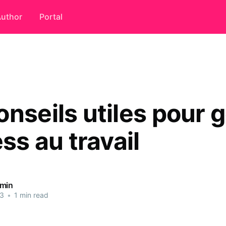
uthor
Portal
nseils utiles pour 
ess au travail
dmin
23
•
1 min read