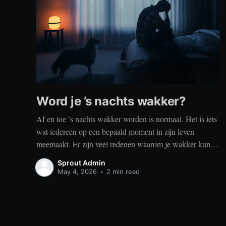
Word je ’s nachts wakker?
Af en toe ’s nachts wakker worden is normaal. Het is iets
wat iedereen op een bepaald moment in zijn leven
meemaakt. Er zijn veel redenen waarom je wakker kunt
worden, zoals stress, naar het toilet moeten, je omgeving
Sprout Admin
of medische aandoeningen die je slaap beïnvloeden. Dit
May 4, 2026
•
2 min read
is geen probleem