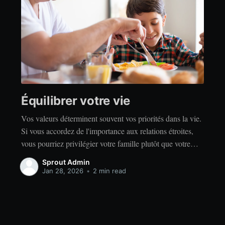
Équilibrer votre vie
Vos valeurs déterminent souvent vos priorités dans la vie.
Si vous accordez de l'importance aux relations étroites,
vous pourriez privilégier votre famille plutôt que votre
indépendance. Si vous accordez de l'importance à la
Sprout Admin
réussite, vous privilégierez peut-être le travail acharné
Jan 28, 2026
•
2 min read
plutôt que la détente. Quelles que soient vos valeurs, il