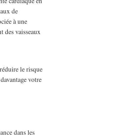
nté cardiaque en
 taux de
ociée à une
t des vaisseaux
réduire le risque
 davantage votre
ance dans les