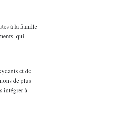
tes à la famille
iments, qui
xydants et de
minons de plus
 intégrer à