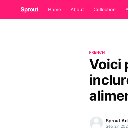
Sprout
Home
About
Collection
A
FRENCH
Voici
inclur
alime
Sprout A
Sep 27, 20