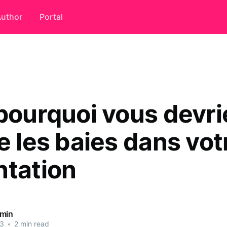
uthor
Portal
 pourquoi vous devri
e les baies dans vot
ntation
dmin
23
•
2 min read