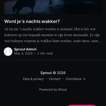
Word je ’s nachts wakker?
Af en toe ’s nachts wakker worden is normaal. Het is iets wat
iedereen op een bepaald moment in zijn leven meemaakt. Er zijn
veel redenen waarom je wakker kunt worden, zoals stress, naar
het toilet moeten, je omgeving of medische aandoeningen die je
Sprout Admin
slaap beïnvloeden. Dit is geen probleem
May 4, 2026
•
2 min read
Sprout
© 2026
Data & privacy
Contact
Contribute →
Powered by Ghost