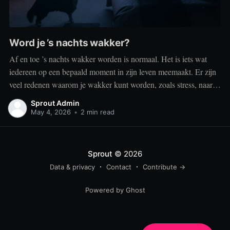
Word je ’s nachts wakker?
Af en toe ’s nachts wakker worden is normaal. Het is iets wat
iedereen op een bepaald moment in zijn leven meemaakt. Er zijn
veel redenen waarom je wakker kunt worden, zoals stress, naar
het toilet moeten, je omgeving of medische aandoeningen die je
Sprout Admin
slaap beïnvloeden. Dit is geen probleem
May 4, 2026
•
2 min read
Sprout
© 2026
Data & privacy
Contact
Contribute →
Powered by Ghost