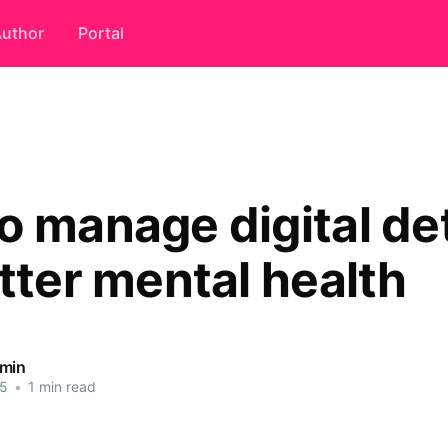
uthor
Portal
o manage digital de
tter mental health
dmin
25
•
1 min read