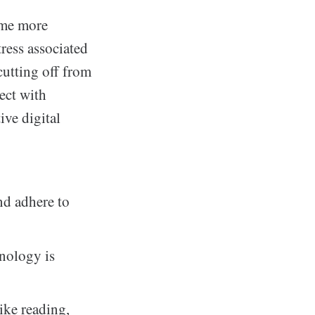
ome more
ress associated
cutting off from
ect with
ive digital
nd adhere to
hnology is
like reading,