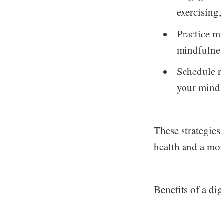
exercising
Practice m
mindfulnes
Schedule r
your mind 
These strategies
health and a mor
Benefits of a di