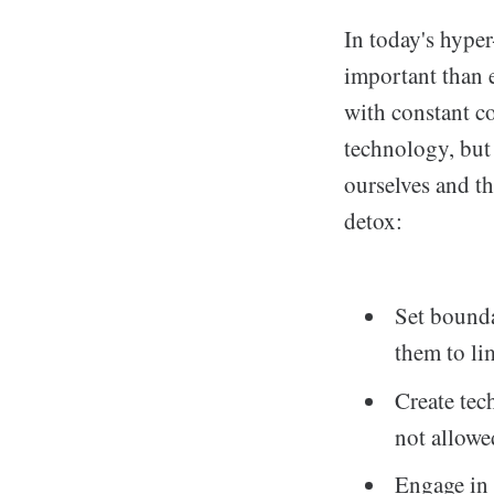
In today's hype
important than e
with constant co
technology, but 
ourselves and th
detox:
Set bounda
them to li
Create tec
not allowe
Engage in o