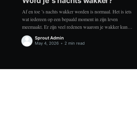
Word je ’s nachts wakker?
Af en toe ’s nachts wakker worden is normaal. Het is iets
wat iedereen op een bepaald moment in zijn leven
meemaakt. Er zijn veel redenen waarom je wakker kunt
worden, zoals stress, naar het toilet moeten, je omgeving
Sprout Admin
of medische aandoeningen die je slaap beïnvloeden. Dit
May 4, 2026
•
2 min read
is geen probleem
Sprout
© 2026