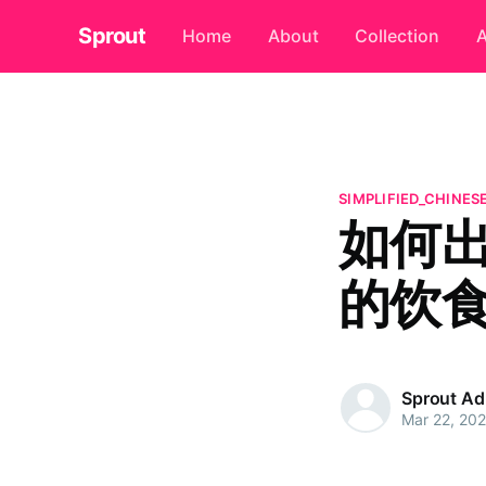
Sprout
Home
About
Collection
A
SIMPLIFIED_CHINES
如何
的饮
Sprout A
Mar 22, 20