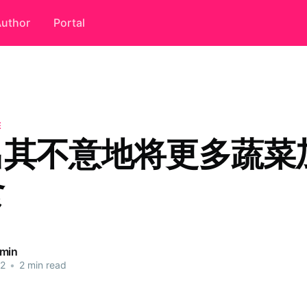
uthor
Portal
E
出其不意地将更多蔬菜
食
dmin
22
•
2 min read