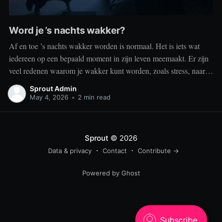
Word je ’s nachts wakker?
Af en toe ’s nachts wakker worden is normaal. Het is iets wat
iedereen op een bepaald moment in zijn leven meemaakt. Er zijn
veel redenen waarom je wakker kunt worden, zoals stress, naar
het toilet moeten, je omgeving of medische aandoeningen die je
Sprout Admin
slaap beïnvloeden. Dit is geen probleem
May 4, 2026
•
2 min read
Sprout
© 2026
Data & privacy
Contact
Contribute →
Powered by Ghost