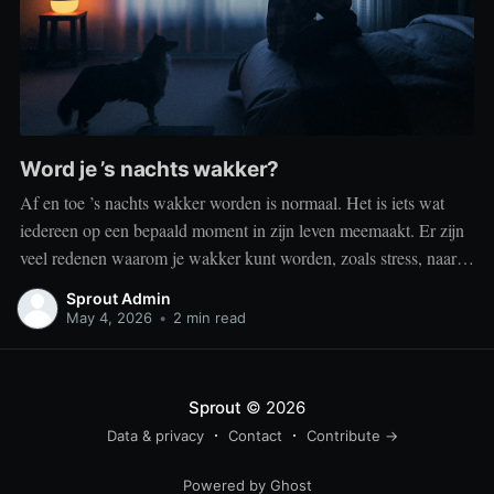
Word je ’s nachts wakker?
Af en toe ’s nachts wakker worden is normaal. Het is iets wat
iedereen op een bepaald moment in zijn leven meemaakt. Er zijn
veel redenen waarom je wakker kunt worden, zoals stress, naar
het toilet moeten, je omgeving of medische aandoeningen die je
Sprout Admin
slaap beïnvloeden. Dit is geen probleem
May 4, 2026
•
2 min read
Sprout
© 2026
Data & privacy
Contact
Contribute →
Powered by Ghost