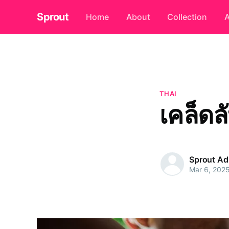
Sprout
Home
About
Collection
A
THAI
เคล็ดล
Sprout A
Mar 6, 202