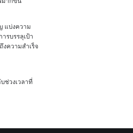
พมากขึ้น
ัญ แบ่งความ
การบรรลุเป้า
ึกถึงความสำเร็จ
บช่วงเวลาที่