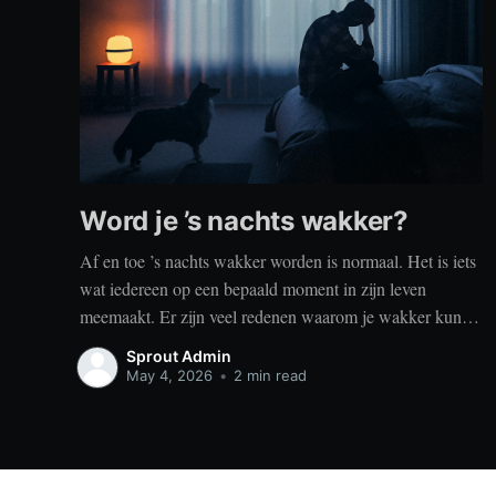
Word je ’s nachts wakker?
Af en toe ’s nachts wakker worden is normaal. Het is iets
wat iedereen op een bepaald moment in zijn leven
meemaakt. Er zijn veel redenen waarom je wakker kunt
worden, zoals stress, naar het toilet moeten, je omgeving
Sprout Admin
of medische aandoeningen die je slaap beïnvloeden. Dit
May 4, 2026
•
2 min read
is geen probleem