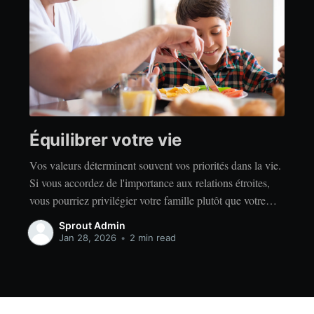
Équilibrer votre vie
Vos valeurs déterminent souvent vos priorités dans la vie.
Si vous accordez de l'importance aux relations étroites,
vous pourriez privilégier votre famille plutôt que votre
indépendance. Si vous accordez de l'importance à la
Sprout Admin
réussite, vous privilégierez peut-être le travail acharné
Jan 28, 2026
•
2 min read
plutôt que la détente. Quelles que soient vos valeurs, il