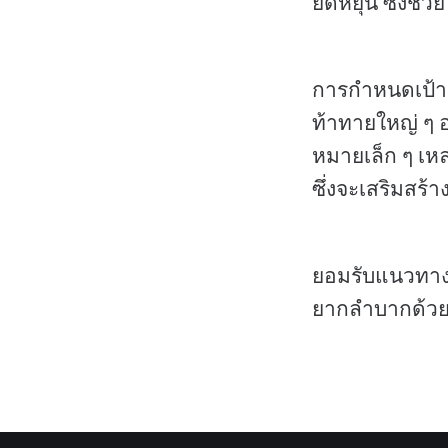
ยืดหยุ่น ซึ่งช
การกำหนดเป้าห
ท้าทายใหญ่ ๆ อ
หมายเล็ก ๆ เหล
ซึ่งจะเสริมสร้
ยอมรับแนวทางเ
ยากลำบากด้วยค