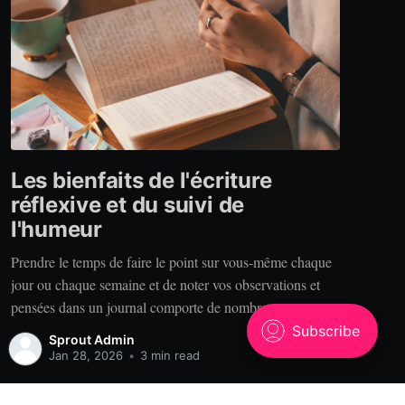
Les bienfaits de l'écriture
réflexive et du suivi de
l'humeur
Prendre le temps de faire le point sur vous-même chaque
jour ou chaque semaine et de noter vos observations et
pensées dans un journal comporte de nombreux
bénéfices. Alors, pourquoi tenir un journal? Clarté. Vous
Sprout Admin
est-il déjà arrivé de raconter votre expérience à quelqu’un
Jan 28, 2026
•
3 min read
qui se rappelle des choses