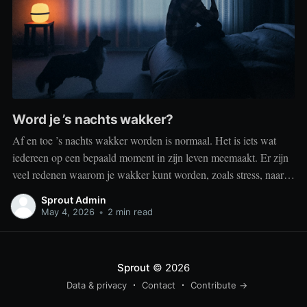
Word je ’s nachts wakker?
Af en toe ’s nachts wakker worden is normaal. Het is iets wat
iedereen op een bepaald moment in zijn leven meemaakt. Er zijn
veel redenen waarom je wakker kunt worden, zoals stress, naar
het toilet moeten, je omgeving of medische aandoeningen die je
Sprout Admin
slaap beïnvloeden. Dit is geen probleem
May 4, 2026
•
2 min read
Sprout
© 2026
Data & privacy
Contact
Contribute →