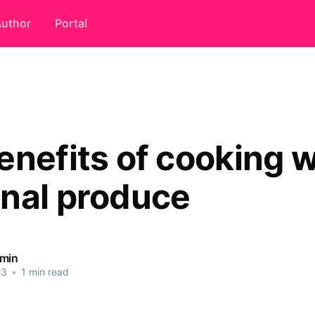
uthor
Portal
enefits of cooking w
nal produce
dmin
23
•
1 min read