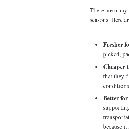
There are many 
seasons. Here a
Fresher f
picked, pac
Cheaper 
that they d
conditions
Better fo
supporting
transporta
because it 