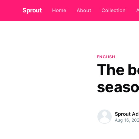
Sprout
Home
About
Collection
A
ENGLISH
The b
seaso
Sprout A
Aug 16, 20