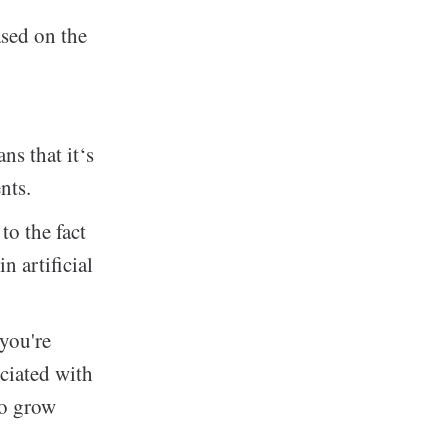
ased on the
ns that it‘s
nts.
to the fact
n artificial
you're
ciated with
to grow