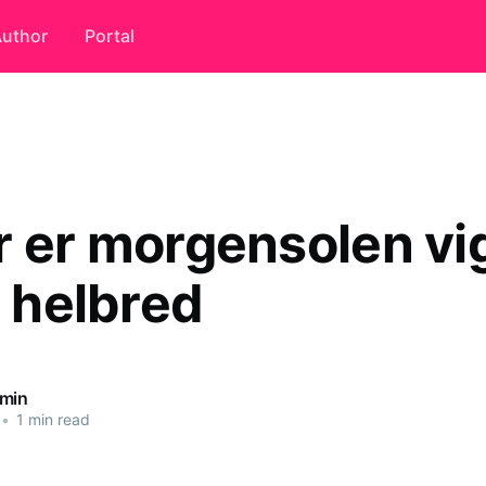
uthor
Portal
r er morgensolen vi
t helbred
dmin
•
1 min read