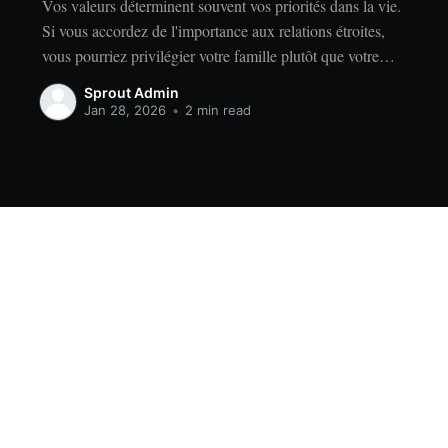
Vos valeurs déterminent souvent vos priorités dans la vie.
Si vous accordez de l'importance aux relations étroites,
vous pourriez privilégier votre famille plutôt que votre
indépendance. Si vous accordez de l'importance à la
Sprout Admin
réussite, vous privilégierez peut-être le travail acharné
Jan 28, 2026
•
2 min read
plutôt que la détente. Quelles que soient vos valeurs, il
Data & privacy
Contact
Contribute →