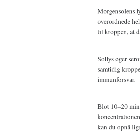
Morgensolens lys
overordnede hel
til kroppen, at 
Sollys øger ser
samtidig kroppe
immunforsvar.
Blot 10–20 minu
koncentrationen
kan du opnå lign