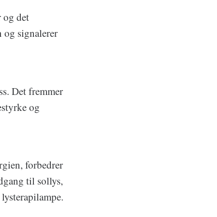
r og det
 og signalerer
ess. Det fremmer
estyrke og
rgien, forbedrer
gang til sollys,
 lysterapilampe.