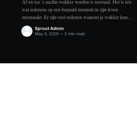
Af en toe ’s nachts wakker worden is normaal. Het is iets
wat iedereen op een bepaald moment in zijn leven
meemaakt. Er zijn veel redenen waarom je wakker kunt
worden, zoals stress, naar het toilet moeten, je omgeving
Sprout Admin
of medische aandoeningen die je slaap beïnvloeden. Dit
May 4, 2026
•
2 min read
is geen probleem
Sprout
© 2026