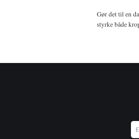
Gør det til en d
styrke både krop
E