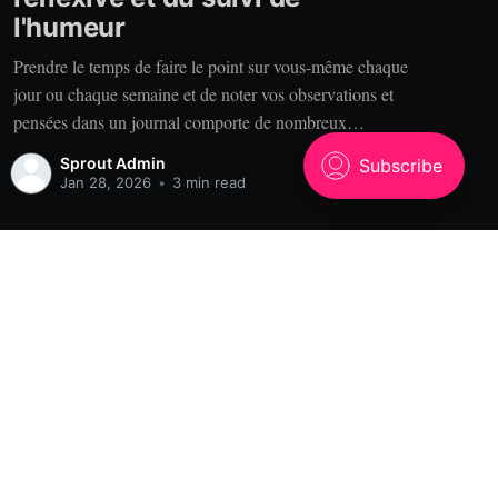
l'humeur
Prendre le temps de faire le point sur vous-même chaque
jour ou chaque semaine et de noter vos observations et
pensées dans un journal comporte de nombreux
bénéfices. Alors, pourquoi tenir un journal? Clarté. Vous
Sprout Admin
est-il déjà arrivé de raconter votre expérience à quelqu’un
Jan 28, 2026
•
3 min read
qui se rappelle des choses
Powered by Ghost