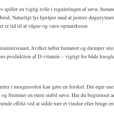
 spiller en vigtig rolle i reguleringen af søvn, humø
bred. Naturligt lys hjælper med at justere døgnrytmen
det er tid til at vågne og være opmærksom.
otoninniveauet, hvilket løfter humøret og dæmper str
ns produktion af D-vitamin – vigtigt for både knogl
tter i morgensolen kan gøre en forskel. Det øger ene
 og fremmer en mere stabil søvn. Har du begrænset ad
ende effekt ved at sidde nær et vindue eller bruge en