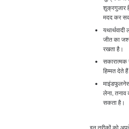
शुक्रगुजार 
मदद कर सक
यथार्थवादी लक
जीत का जश्न
रखता है।
सकारात्मक ऊर
हिम्मत देते
माइंडफुलनेस
लेना, तनाव 
सकता है।
इन तरीकों को अपने