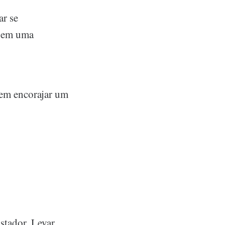
ar se
r em uma
dem encorajar um
stador. Levar