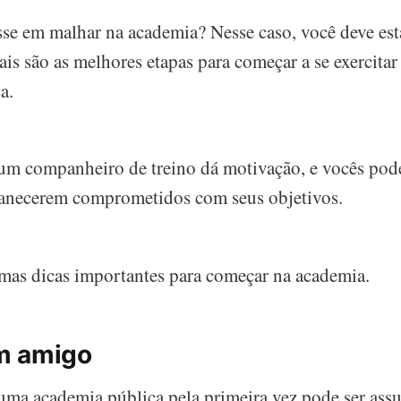
sse em malhar na academia? Nesse caso, você deve est
is são as melhores etapas para começar a se exercita
a.
 um companheiro de treino dá motivação, e vocês po
manecerem comprometidos com seus objetivos.
mas dicas importantes para começar na academia.
m amigo
 uma academia pública pela primeira vez pode ser assu