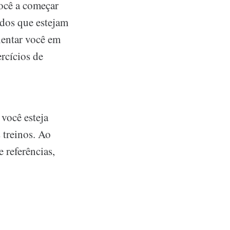
você a começar
ados que estejam
ientar você em
rcícios de
 você esteja
s treinos. Ao
 referências,