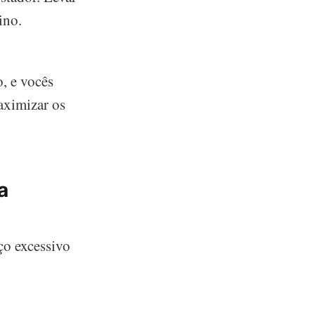
ino.
, e vocês
aximizar os
a
ço excessivo