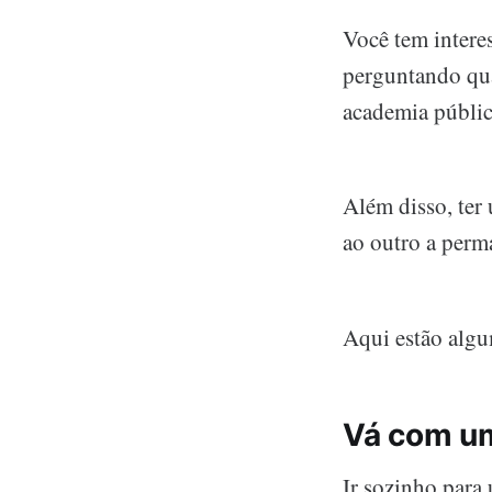
Você tem intere
perguntando qua
academia públic
Além disso, ter
ao outro a per
Aqui estão algu
Vá com u
Ir sozinho para