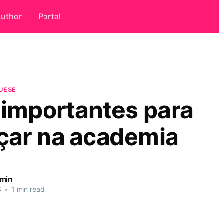
uthor
Portal
UESE
 importantes para
ar na academia
dmin
3
•
1 min read