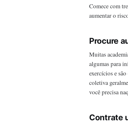
Comece com trei
aumentar o risc
Procure a
Muitas academia
algumas para ini
exercícios e sã
coletiva geralm
você precisa na
Contrate 