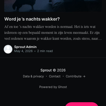
Word je ’s nachts wakker?
Af en toe ’s nachts wakker worden is normaal. Het is iets wat
iedereen op een bepaald moment in zijn leven meemaakt. Er zijn
veel redenen waarom je wakker kunt worden, zoals stress, naar
het toilet moeten, je omgeving of medische aandoeningen die je
Sprout Admin
slaap beïnvloeden. Dit is geen probleem
May 4, 2026
•
2 min read
Sprout
© 2026
Data & privacy
Contact
Contribute →
Powered by Ghost