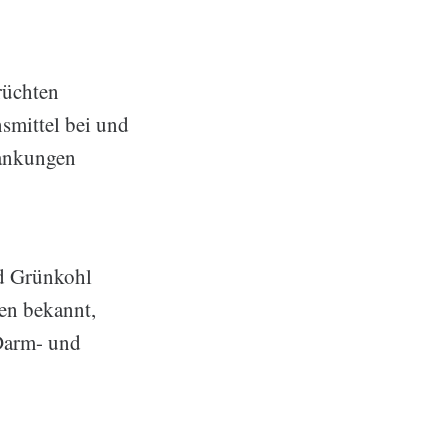
rüchten
nsmittel bei und
rankungen
nd Grünkohl
en bekannt,
Darm- und