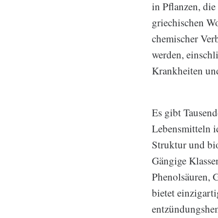
in Pflanzen, di
griechischen Wor
chemischer Verb
werden, einsch
Krankheiten un
Es gibt Tausend
Lebensmitteln i
Struktur und bi
Gängige Klassen
Phenolsäuren, G
bietet einzigart
entzündungshe