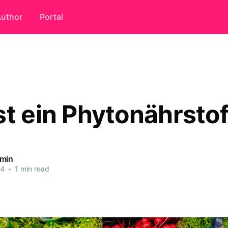
uthor
Portal
st ein Phytonährstof
dmin
24
•
1 min read