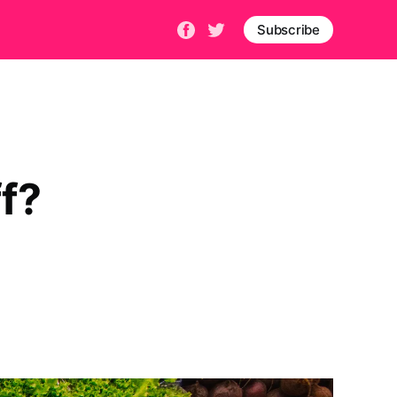
Subscribe
f?