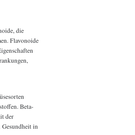
oide, die
men. Flavonoide
igenschaften
krankungen,
müsesorten
stoffen. Beta-
it der
 Gesundheit in