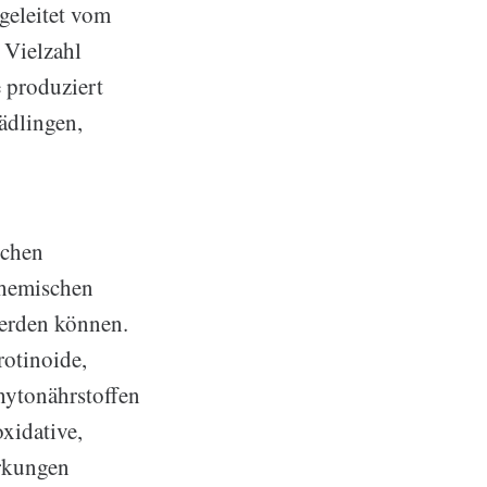
geleitet vom
 Vielzahl
 produziert
ädlingen,
ichen
chemischen
werden können.
rotinoide,
hytonährstoffen
xidative,
rkungen