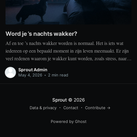
Word je ’s nachts wakker?
Af en toe ’s nachts wakker worden is normaal. Het is iets wat
iedereen op een bepaald moment in zijn leven meemaakt. Er zijn
veel redenen waarom je wakker kunt worden, zoals stress, naar
het toilet moeten, je omgeving of medische aandoeningen die je
Sprout Admin
slaap beïnvloeden. Dit is geen probleem
May 4, 2026
•
2 min read
Sprout
© 2026
Data & privacy
Contact
Contribute →
Powered by Ghost