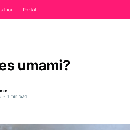
uthor
Portal
es umami?
dmin
5
•
1 min read