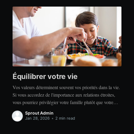
Équilibrer votre vie
Vos valeurs déterminent souvent vos priorités dans la vie.
Si vous accordez de l'importance aux relations étroites,
vous pourriez privilégier votre famille plutôt que votre
indépendance. Si vous accordez de l'importance à la
Sprout Admin
réussite, vous privilégierez peut-être le travail acharné
Jan 28, 2026
•
2 min read
plutôt que la détente. Quelles que soient vos valeurs, il