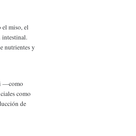
el miso, el
intestinal.
e nutrientes y
mi —como
nciales como
oducción de