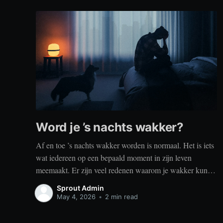
Word je ’s nachts wakker?
Af en toe ’s nachts wakker worden is normaal. Het is iets
wat iedereen op een bepaald moment in zijn leven
meemaakt. Er zijn veel redenen waarom je wakker kunt
worden, zoals stress, naar het toilet moeten, je omgeving
Sprout Admin
of medische aandoeningen die je slaap beïnvloeden. Dit
May 4, 2026
•
2 min read
is geen probleem