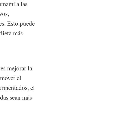
umami a las
vos,
es. Esto puede
 dieta más
es mejorar la
omover el
fermentados, el
idas sean más