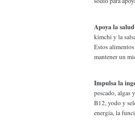
sodio para apoya
Apoya la salud 
kimchi y la sals
Estos alimentos 
mantener un mic
Impulsa la inge
pescado, algas 
B12, yodo y sele
energía, la func