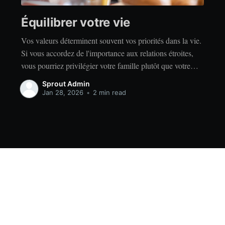
Équilibrer votre vie
Vos valeurs déterminent souvent vos priorités dans la vie.
Si vous accordez de l'importance aux relations étroites,
vous pourriez privilégier votre famille plutôt que votre
indépendance. Si vous accordez de l'importance à la
Sprout Admin
réussite, vous privilégierez peut-être le travail acharné
Jan 28, 2026
•
2 min read
plutôt que la détente. Quelles que soient vos valeurs, il
Data & privacy
Contact
Contribute →