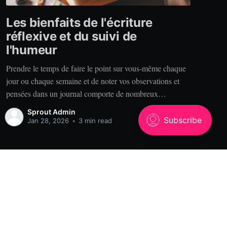
Les bienfaits de l'écriture
réflexive et du suivi de
l'humeur
Prendre le temps de faire le point sur vous-même chaque
jour ou chaque semaine et de noter vos observations et
pensées dans un journal comporte de nombreux
bénéfices. Alors, pourquoi tenir un journal? Clarté. Vous
Sprout Admin
est-il déjà arrivé de raconter votre expérience à quelqu’un
Jan 28, 2026
•
3 min read
qui se rappelle des choses
Powered by Ghost