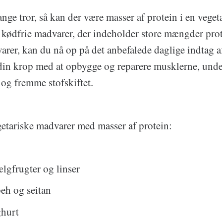
e tror, så kan der være masser af protein i en vegeta
f kødfrie madvarer, der indeholder store mængder prot
arer, kan du nå op på det anbefalede daglige indtag a
in krop med at opbygge og reparere musklerne, unde
og fremme stofskiftet.
getariske madvarer med masser af protein:
lgfrugter og linser
eh og seitan
hurt