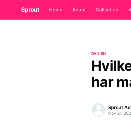
Sprout
Home
About
Collection
A
DANISH
Hvilk
har m
Sprout A
Nov 21, 20