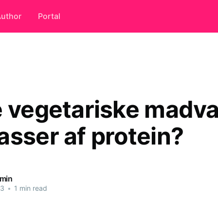
uthor
Portal
e vegetariske madva
asser af protein?
dmin
23
•
1 min read