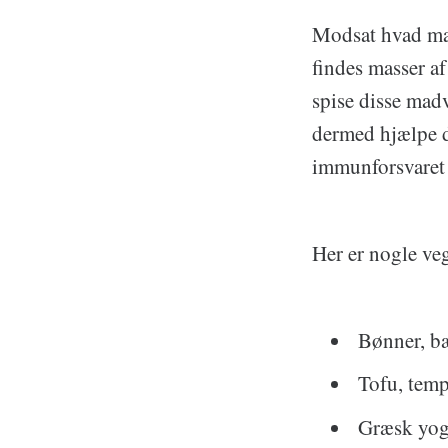
Modsat hvad mang
findes masser a
spise disse madv
dermed hjælpe d
immunforsvaret 
Her er nogle ve
Bønner, bæ
Tofu, temp
Græsk yog