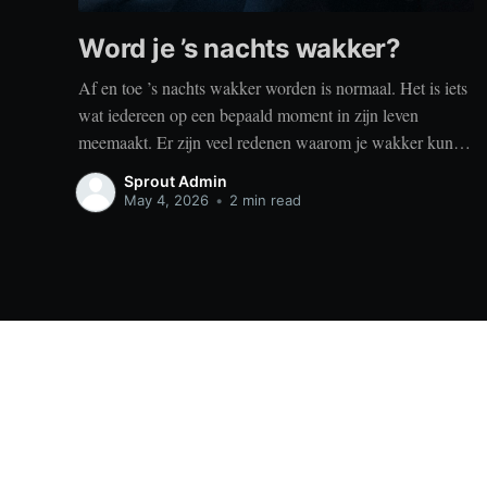
Word je ’s nachts wakker?
Af en toe ’s nachts wakker worden is normaal. Het is iets
wat iedereen op een bepaald moment in zijn leven
meemaakt. Er zijn veel redenen waarom je wakker kunt
worden, zoals stress, naar het toilet moeten, je omgeving
Sprout Admin
of medische aandoeningen die je slaap beïnvloeden. Dit
May 4, 2026
•
2 min read
is geen probleem
Sprout
© 2026