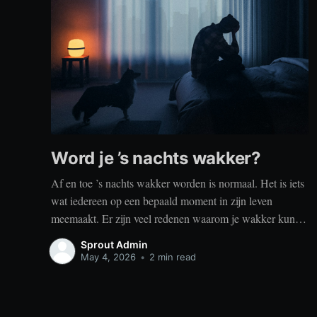
Word je ’s nachts wakker?
Af en toe ’s nachts wakker worden is normaal. Het is iets
wat iedereen op een bepaald moment in zijn leven
meemaakt. Er zijn veel redenen waarom je wakker kunt
worden, zoals stress, naar het toilet moeten, je omgeving
Sprout Admin
of medische aandoeningen die je slaap beïnvloeden. Dit
May 4, 2026
•
2 min read
is geen probleem