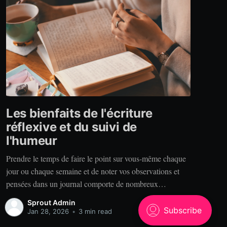
Les bienfaits de l'écriture
réflexive et du suivi de
l'humeur
Prendre le temps de faire le point sur vous-même chaque
jour ou chaque semaine et de noter vos observations et
pensées dans un journal comporte de nombreux
bénéfices. Alors, pourquoi tenir un journal? Clarté. Vous
Sprout Admin
est-il déjà arrivé de raconter votre expérience à quelqu’un
Jan 28, 2026
•
3 min read
qui se rappelle des choses