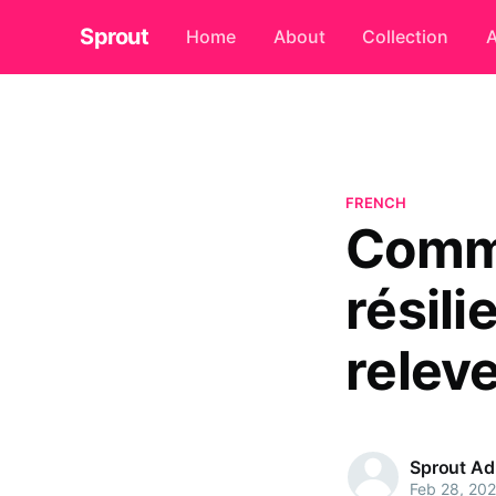
Sprout
Home
About
Collection
A
FRENCH
Comme
résili
releve
Sprout A
Feb 28, 20