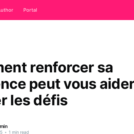
uthor
Portal
nt renforcer sa
ence peut vous aider
r les défis
dmin
25
•
1 min read