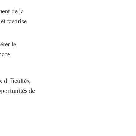
ment de la
et favorise
érer le
nace.
 difficultés,
pportunités de