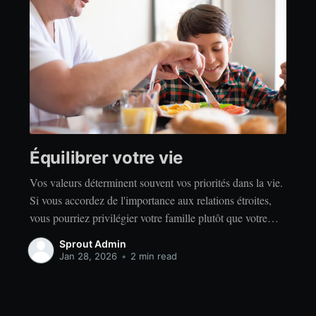
Équilibrer votre vie
Vos valeurs déterminent souvent vos priorités dans la vie.
Si vous accordez de l'importance aux relations étroites,
vous pourriez privilégier votre famille plutôt que votre
indépendance. Si vous accordez de l'importance à la
Sprout Admin
réussite, vous privilégierez peut-être le travail acharné
Jan 28, 2026
•
2 min read
plutôt que la détente. Quelles que soient vos valeurs, il