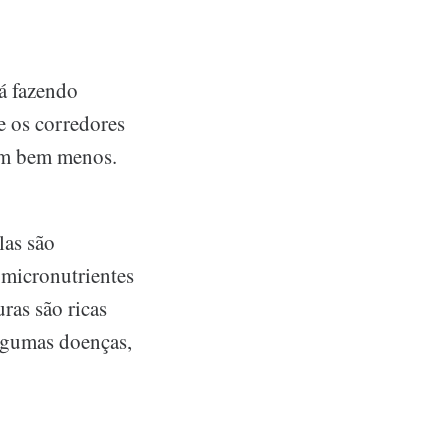
tá fazendo
 os corredores
tam bem menos.
las são
 micronutrientes
ras são ricas
algumas doenças,