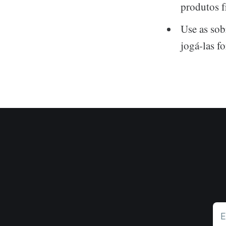
produtos f
Use as sob
jogá-las fo
E