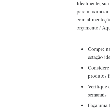
Idealmente, sua
para maximizar a
com alimentação
orçamento? Aqui
Compre na 
estação id
Considere 
produtos f
Verifique 
semanais
Faça uma l