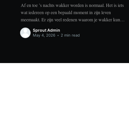
Af en toe ’s nachts wakker worden is normaal. Het is iets
wat iedereen op een bepaald moment in zijn leven
meemaakt. Er zijn veel redenen waarom je wakker kunt
worden, zoals stress, naar het toilet moeten, je omgeving
Sprout Admin
of medische aandoeningen die je slaap beïnvloeden. Dit
May 4, 2026
•
2 min read
is geen probleem
Sprout
© 2026