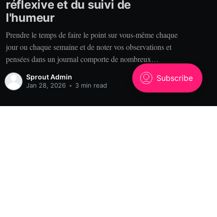
réflexive et du suivi de
l'humeur
Prendre le temps de faire le point sur vous-même chaque
jour ou chaque semaine et de noter vos observations et
pensées dans un journal comporte de nombreux
bénéfices. Alors, pourquoi tenir un journal? Clarté. Vous
Sprout Admin
est-il déjà arrivé de raconter votre expérience à quelqu’un
Jan 28, 2026
•
3 min read
qui se rappelle des choses
Powered by Ghost