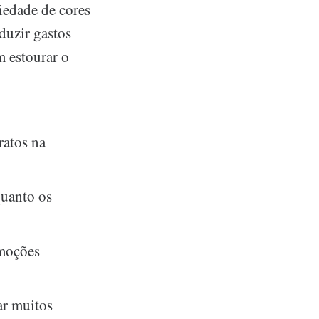
iedade de cores
duzir gastos
 estourar o
ratos na
quanto os
omoções
ar muitos