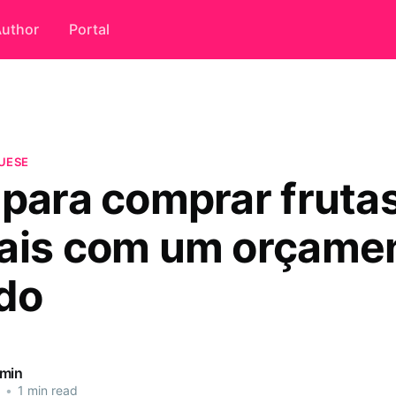
uthor
Portal
UESE
 para comprar frutas
ais com um orçame
ado
dmin
•
1 min read