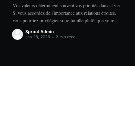
Vos valeurs déterminent souvent vos priorités dans la vie.
Si vous accordez de l'importance aux relations étroites,
vous pourriez privilégier votre famille plutôt que votre
indépendance. Si vous accordez de l'importance à la
Sprout Admin
réussite, vous privilégierez peut-être le travail acharné
Jan 28, 2026
•
2 min read
plutôt que la détente. Quelles que soient vos valeurs, il
Data & privacy
Contact
Contribute →