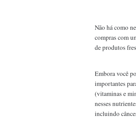
Não há como neg
compras com um 
de produtos fre
Embora você pos
importantes par
(vitaminas e min
nesses nutrient
incluindo câncer