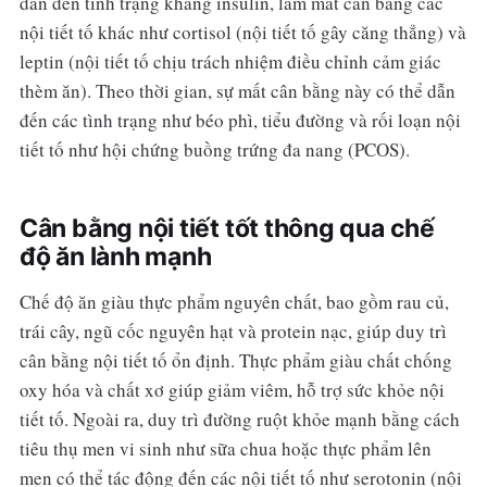
dẫn đến tình trạng kháng insulin, làm mất cân bằng các
nội tiết tố khác như cortisol (nội tiết tố gây căng thẳng) và
leptin (nội tiết tố chịu trách nhiệm điều chỉnh cảm giác
thèm ăn). Theo thời gian, sự mất cân bằng này có thể dẫn
đến các tình trạng như béo phì, tiểu đường và rối loạn nội
tiết tố như hội chứng buồng trứng đa nang (PCOS).
Cân bằng nội tiết tốt thông qua chế
độ ăn lành mạnh
Chế độ ăn giàu thực phẩm nguyên chất, bao gồm rau củ,
trái cây, ngũ cốc nguyên hạt và protein nạc, giúp duy trì
cân bằng nội tiết tố ổn định. Thực phẩm giàu chất chống
oxy hóa và chất xơ giúp giảm viêm, hỗ trợ sức khỏe nội
tiết tố. Ngoài ra, duy trì đường ruột khỏe mạnh bằng cách
tiêu thụ men vi sinh như sữa chua hoặc thực phẩm lên
men có thể tác động đến các nội tiết tố như serotonin (nội