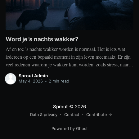
Word je ’s nachts wakker?
Af en toe ’s nachts wakker worden is normaal. Het is iets wat
iedereen op een bepaald moment in zijn leven meemaakt. Er zijn
veel redenen waarom je wakker kunt worden, zoals stress, naar
het toilet moeten, je omgeving of medische aandoeningen die je
Sprout Admin
slaap beïnvloeden. Dit is geen probleem
May 4, 2026
•
2 min read
Sprout
© 2026
Data & privacy
Contact
Contribute →
Powered by Ghost