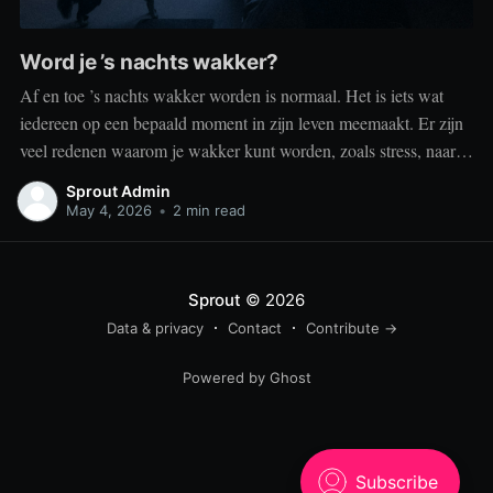
Word je ’s nachts wakker?
Af en toe ’s nachts wakker worden is normaal. Het is iets wat
iedereen op een bepaald moment in zijn leven meemaakt. Er zijn
veel redenen waarom je wakker kunt worden, zoals stress, naar
het toilet moeten, je omgeving of medische aandoeningen die je
Sprout Admin
slaap beïnvloeden. Dit is geen probleem
May 4, 2026
•
2 min read
Sprout
© 2026
Data & privacy
Contact
Contribute →
Powered by Ghost