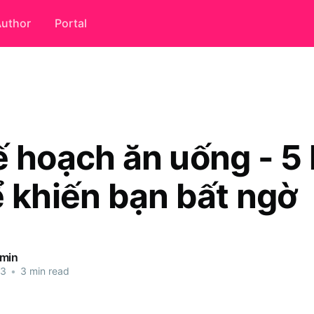
uthor
Portal
 hoạch ăn uống - 5 l
ể khiến bạn bất ngờ
dmin
23
•
3 min read