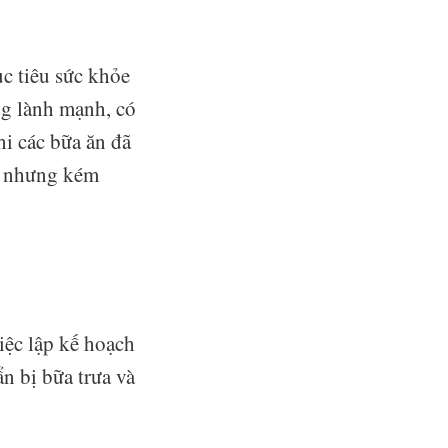
c tiêu sức khỏe
g lành mạnh, có
hi các bữa ăn đã
ợi nhưng kém
iệc lập kế hoạch
n bị bữa trưa và