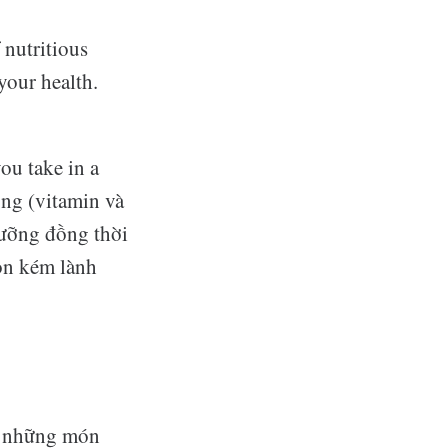
 nutritious
your health.
you take in a
ỡng (vitamin và
dưỡng đồng thời
họn kém lành
a những món