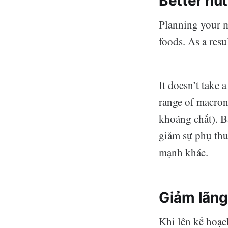
Better nut
Planning your m
foods. As a resu
It doesn’t take 
range of macronu
khoáng chất). B
giảm sự phụ thu
mạnh khác.
Giảm lãng
Khi lên kế hoạ