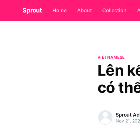
Sprout
Home
About
Collection
A
VIETNAMESE
Lên kế
có th
Sprout A
Nov 21, 20