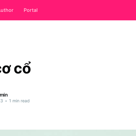
uthor
Portal
cơ cổ
dmin
23
•
1 min read