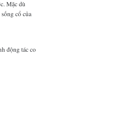
ớc. Mặc dù
t sống cổ của
nh động tác co