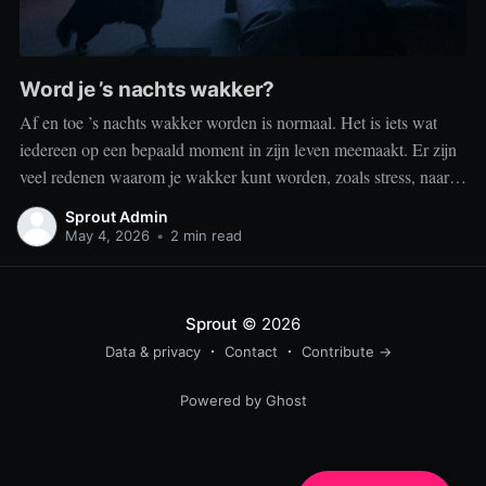
Word je ’s nachts wakker?
Af en toe ’s nachts wakker worden is normaal. Het is iets wat
iedereen op een bepaald moment in zijn leven meemaakt. Er zijn
veel redenen waarom je wakker kunt worden, zoals stress, naar
het toilet moeten, je omgeving of medische aandoeningen die je
Sprout Admin
slaap beïnvloeden. Dit is geen probleem
May 4, 2026
•
2 min read
Sprout
© 2026
Data & privacy
Contact
Contribute →
Powered by Ghost